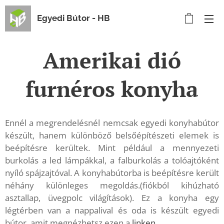
Egyedi Bútor - HB
Amerikai dió
furnéros konyha
Ennél a megrendelésnél nemcsak egyedi konyhabútor
készült, hanem különböző belsőépítészeti elemek is
beépítésre kerültek. Mint például a mennyezeti
burkolás a led lámpákkal, a falburkolás a tolóajtóként
nyíló spájzajtóval. A konyhabútorba is beépítésre került
néhány különleges megoldás.(fiókból kihúzható
asztallap, üvegpolc világítások). Ez a konyha egy
légtérben van a nappalival és oda is készült egyedi
bútor, amit megnézhetsz ezen a
linken
.