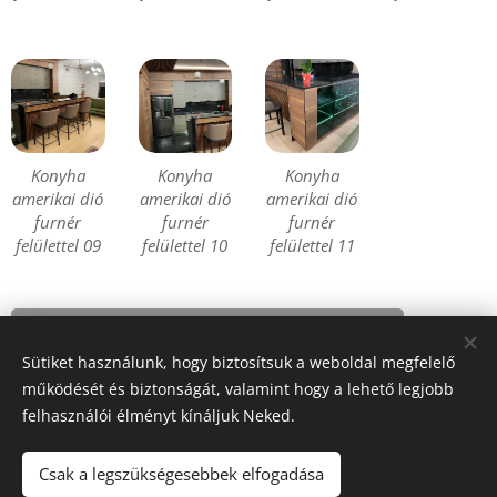
Konyha
Konyha
Konyha
amerikai dió
amerikai dió
amerikai dió
furnér
furnér
furnér
felülettel 09
felülettel 10
felülettel 11
Vissza a Konyhabútorok oldalra
Sütiket használunk, hogy biztosítsuk a weboldal megfelelő
működését és biztonságát, valamint hogy a lehető legjobb
felhasználói élményt kínáljuk Neked.
© 2024 Minden jog fenntartva
Csak a legszükségesebbek elfogadása