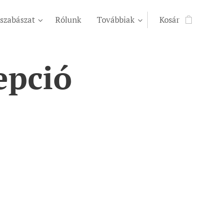
szabászat
Rólunk
Továbbiak
Kosár
epció