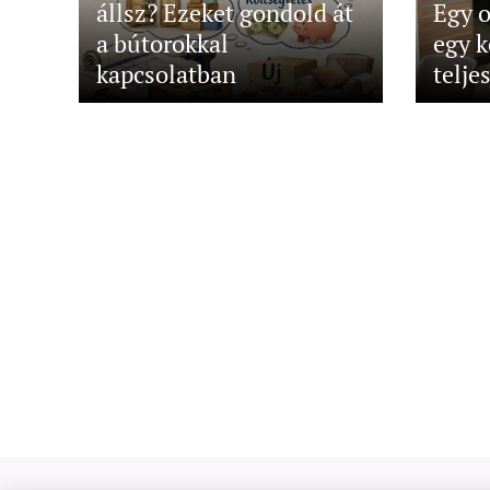
állsz? Ezeket gondold át
Egy o
a bútorokkal
egy k
kapcsolatban
telje