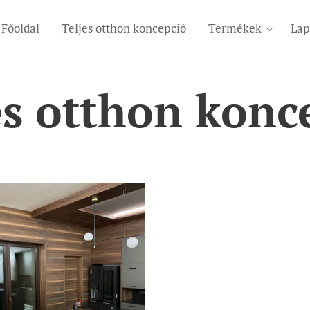
Főoldal
Teljes otthon koncepció
Termékek
Lap
es otthon konc