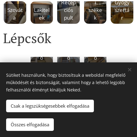
Recep
i
Gyógy
Szovát
Lakitel
ciós
széke
szertá
a
ek
pult
k
r
Lépcsők
Lépcs
Lépcs
Lépcs
ő
ő
ő
világítá
drótko
átalakí
ssal
rláttal
tás
Sütiket használunk, hogy biztosítsuk a weboldal megfelelő
működését és biztonságát, valamint hogy a lehető legjobb
felhasználói élményt kínáljuk Neked.
© 2024 Minden jog fenntartva
Csak a legszükségesebbek elfogadása
Felhasználási feltételek
|
Adatvédelmi Szabályzat
Összes elfogadása
Sütik