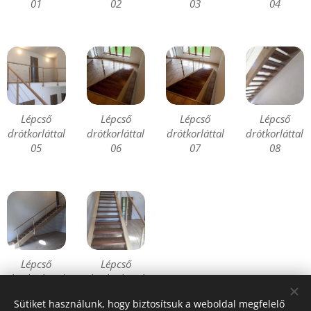
01
02
03
04
Lépcső
Lépcső
Lépcső
Lépcső
drótkorláttal
drótkorláttal
drótkorláttal
drótkorláttal
05
06
07
08
Lépcső
Lépcső
drótkorláttal
drótkorláttal
09
10
Sütiket használunk, hogy biztosítsuk a weboldal megfelelő