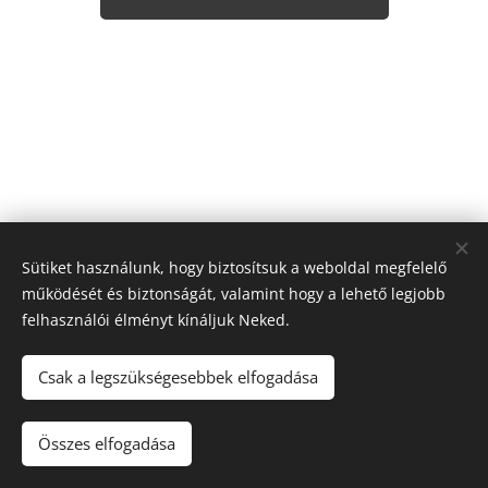
Sütiket használunk, hogy biztosítsuk a weboldal megfelelő
működését és biztonságát, valamint hogy a lehető legjobb
felhasználói élményt kínáljuk Neked.
© 2024 Minden jog fenntartva
Csak a legszükségesebbek elfogadása
Felhasználási feltételek
|
Adatvédelmi Szabályzat
Összes elfogadása
Sütik