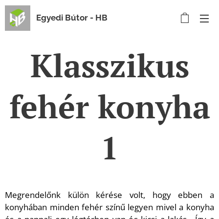
Egyedi Bútor - HB
Klasszikus
fehér konyha
1
Megrendelőnk külön kérése volt, hogy ebben a
konyhában minden fehér színű legyen mivel a konyha