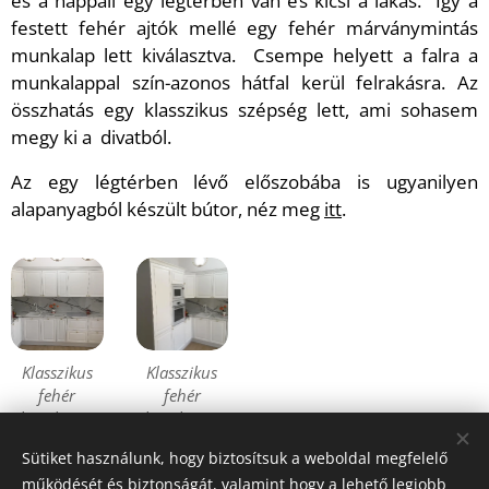
és a nappali egy légtérben van és kicsi a lakás. Így a
festett fehér ajtók mellé egy fehér márványmintás
munkalap lett kiválasztva. Csempe helyett a falra a
munkalappal szín-azonos hátfal kerül felrakásra. Az
összhatás egy klasszikus szépség lett, ami sohasem
megy ki a divatból.
Az egy légtérben lévő előszobába is ugyanilyen
alapanyagból készült bútor, néz meg
itt
.
Klasszikus
Klasszikus
fehér
fehér
konyha 1 -
konyha 1 -
01
02
Sütiket használunk, hogy biztosítsuk a weboldal megfelelő
működését és biztonságát, valamint hogy a lehető legjobb