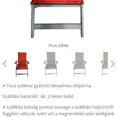
Világos szürke (2848)
Világos barna (2849)
Sötét szürke (7006)
Sötét barna (7850)
Piros (2846)
Zöld (2842)
Bézs (2841)
A Tisza székhez gyártott kényelmes ülőpárna.
Szállítási határidő : kb. 2 héten belül.
A szállítási költség pontos összege a szállítási helyszíntől
függően változik, ezért ezt a megrendelés után kollégánk