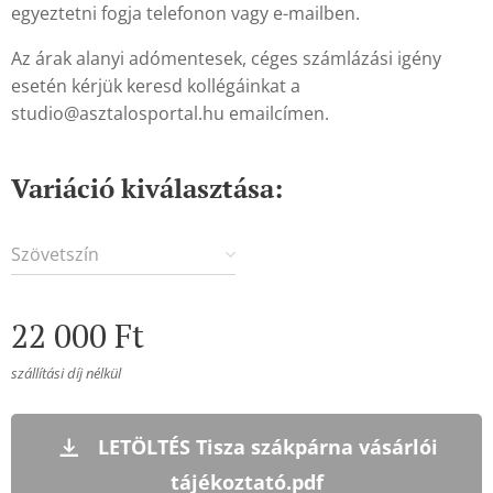
egyeztetni fogja telefonon vagy e-mailben.
Az árak alanyi adómentesek, céges számlázási igény
esetén kérjük keresd kollégáinkat a
studio@asztalosportal.hu emailcímen.
Variáció kiválasztása:
Szövetszín
22 000
Ft
szállítási díj nélkül
LETÖLTÉS Tisza szákpárna vásárlói
tájékoztató.pdf