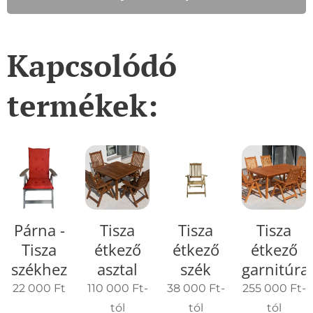
Kapcsolódó
termékek:
Párna -
Tisza
Tisza
Tisza
Tisza
étkező
étkező
étkező
székhez
asztal
szék
garnitúra
22 000
Ft
110 000
Ft
-
38 000
Ft
-
255 000
Ft
-
tól
tól
tól